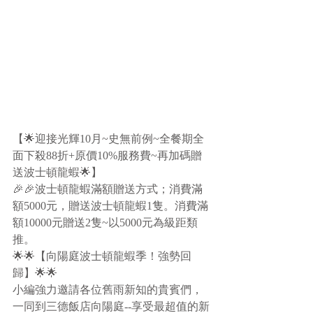
【🌟迎接光輝10月~史無前例~全餐期全
面下殺88折+原價10%服務費~再加碼贈
送波士頓龍蝦🌟】
🎉🎉波士頓龍蝦滿額贈送方式；消費滿
額5000元，贈送波士頓龍蝦1隻。消費滿
額10000元贈送2隻~以5000元為級距類
推。
🌟🌟【向陽庭波士頓龍蝦季！強勢回
歸】🌟🌟
小編強力邀請各位舊雨新知的貴賓們，
一同到三德飯店向陽庭--享受最超值的新