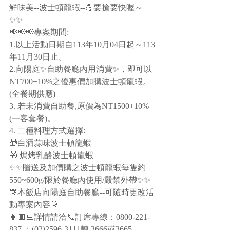
鮮味美--波士頓龍蝦--💪要搶要快喔～
✨✨
📢📢📢專案期間:
1.以上活動日期自113年10月04日起～113
年11月30日止。
2.向陽庭✨自助餐廳內用消費✨，即可以
NT700+10%之優惠價加購波士頓龍蝦。
(全餐期供應)
3. 若未消費自助餐,原價為NT1500+10%
(一客套餐)。
4. 二種料理方式選擇:
🎁白洒蒜味波士頓龍蝦
🎁 焗烤乳酪波士頓龍蝦 
✨✨贈送及加價購之波士頓龍蝦每隻約
550~600g/限於餐廳內使用/嚴禁外帶✨✨
🎊本飯店向陽庭自助餐廳--可隨時更改活
動專案內容🎊
👩🏼‍💻詳情請洽📞訂席專線：0800-221-
837 ；(02)2596-3111轉 3666或3665。