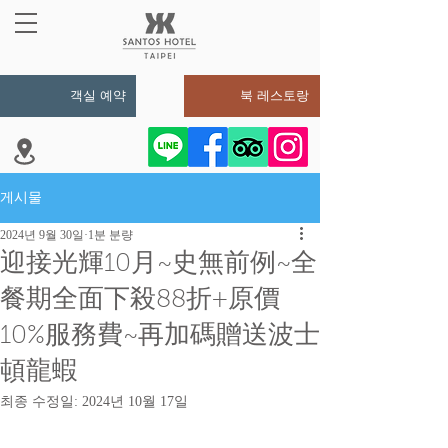
객실 예약
북 레스토랑
게시물
2024년 9월 30일
1분 분량
迎接光輝10月~史無前例~全
餐期全面下殺88折+原價
10%服務費~再加碼贈送波士
頓龍蝦
최종 수정일:
2024년 10월 17일