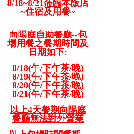
8/18~8/21蒞臨本飯店
~住宿及用餐~
向陽庭自助餐廳--包
場用餐之餐期時間及
日期如下:
8/18(午/下午茶/晚)
8/19(午/下午茶/晚)
8/20(午/下午茶/晚)
8/21(午/下午茶/晚)
以上4天餐期向陽庭
餐廳無法對外營業