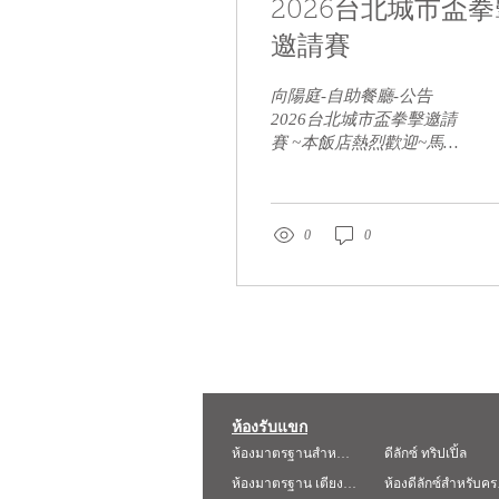
2026台北城市盃拳
邀請賽
向陽庭-自助餐廳-公告
2026台北城市盃拳擊邀請
賽 ~本飯店熱烈歡迎~馬來
西亞、菲律賓、日本、韓
國、斯里蘭卡、印尼、越
南、蒙古、香港、澳洲、
台灣..等國家。 8/19-8/24~
0
0
蒞臨本飯店~住宿及用餐
向陽庭自助餐廳--包場用
餐之餐期時間及日期如下:
8/19 午餐 8/20 午餐 8/21
午餐、晚餐 8/22 午餐、晚
餐 8/23 午餐 以上5天餐期
無法對外營業 以上包場時
間餐期-皆不對外開放營
ห้องรับแขก
業--敬請見諒--
ห้องมาตรฐานสำหรับสองคน
ดีลักซ์ ทริปเปิ้ล
ห้องมาตรฐาน เตียงแฝด
ห้อง