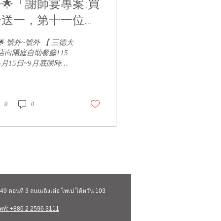
🌟「謝師宴專案:買
十送一，第十一位免
」午餐/下午茶/晚
🌟 號外~號外 【 三德大
全面適用~🌟🌟
店向陽庭自助餐廳115
5月15日~9月底限時回
優惠 ~「謝師宴專案:買
送一，第十一位免費」-
午餐/下午茶/晚餐全面適
~】 🌟🌟 青春不止，我
0
0
不散。強力邀請各位舊
新知的貴賓同學們，一
到三德飯店向陽庭自助
廳舉辦謝師饗宴--享受
超值的自助餐廳 要搶要
～ 🌟🌟 專案期間: 1.
上謝師宴專案:買十送
，第十一位免費。全餐
่ 49 ตอนที่ 3 ถนนเฉิงเต๋อ ไทเป ไต้หวัน 103
適用優惠活動日期為
15年05月15日起～115年
พท์: +886 2 2596 3111
9月30日止。 2.主廚推薦