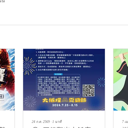
ฉัน
24 ก.ค. 2569
∙
1
นาที
7 เม