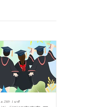
.ย. 2569
∙
1
นาที