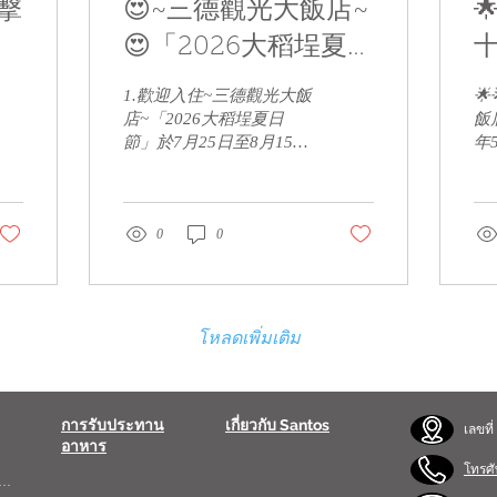
擊
😍~三德觀光大飯店~

😍「2026大稻埕夏日
節」於7月25日至8月
費
1.歡迎入住~三德觀光大飯

15日盛大登場
餐
店~「2026大稻埕夏日
飯
節」於7月25日至8月15日
年
盛大登場。核心活動包含
饋
3場主題煙火秀、9米巨型
十
「蜘蛛人」裝置藝術 及
-
180公尺水岸光廊。活動
0
0
用
詳細日程與展演亮點如
們
下：活動地點：台北市延
雨
平河濱公園（大稻埕碼頭
同
3 號至 5 號水門）。主題
餐
โหลดเพิ่มเติม
煙火秀時間：7月25日
最
（六）：20:00 -
快喔
20:20（含無人機共20分
以
鐘）。8月5日（三）：
一
การรับประทาน
เกี่ยวกับ Santos
เลขที
20:00 - 20:08（8分鐘煙
期
อาหาร
火）。8月15日（六）：
1
โทรศั
ดีลักซ์สำหรับครอบครัว
20:00 - 20:20（含無人機
0