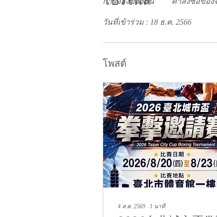
โปรไฟล์
การจองของฉัน
คำสั่งซื้อของ
วันที่เข้าร่วม : 18 ธ.ค. 2566
โพสต์
4 ส.ค. 2569
∙
1
นาที